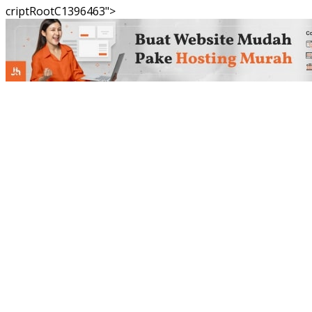
criptRootC1396463">