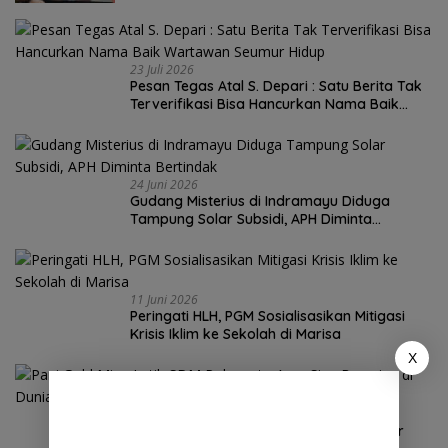
23 Juli 2026
Pesan Tegas Atal S. Depari : Satu Berita Tak
Terverifikasi Bisa Hancurkan Nama Baik
Wartawan Seumur Hidup
24 Juni 2026
Gudang Misterius di Indramayu Diduga
Tampung Solar Subsidi, APH Diminta
Bertindak
11 Juni 2026
Peringati HLH, PGM Sosialisasikan Mitigasi
Krisis Iklim ke Sekolah di Marisa
X
4 Juni 2026
Pani Gold Mine Latih SDM Pohuwato Agar