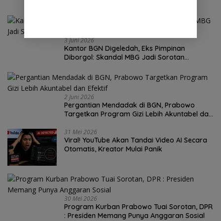
Siap Bersaing di Dunia Kerja
3 Juni 2026
Kantor BGN Digeledah, Eks Pimpinan
Diborgol: Skandal MBG Jadi Sorotan
Nasional
2 Juni 2026
Pergantian Mendadak di BGN, Prabowo
Targetkan Program Gizi Lebih Akuntabel dan
Efektif
31 Mei 2026
Viral! YouTube Akan Tandai Video AI Secara
Otomatis, Kreator Mulai Panik
30 Mei 2026
Program Kurban Prabowo Tuai Sorotan, DPR
: Presiden Memang Punya Anggaran Sosial