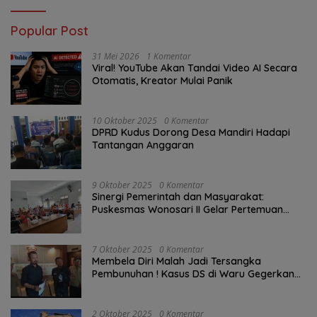
Popular Post
31 Mei 2026
1 Komentar
Viral! YouTube Akan Tandai Video AI Secara
Otomatis, Kreator Mulai Panik
10 Oktober 2025
0 Komentar
DPRD Kudus Dorong Desa Mandiri Hadapi
Tantangan Anggaran
9 Oktober 2025
0 Komentar
Sinergi Pemerintah dan Masyarakat:
Puskesmas Wonosari II Gelar Pertemuan
Lintas Sektoral Untuk Kesehatan Masyarakat
7 Oktober 2025
0 Komentar
Membela Diri Malah Jadi Tersangka
Pembunuhan ! Kasus DS di Waru Gegerkan
Demak, Warga: “Hukum Tajam ke Bawah,
Tumpul ke Atas!”
2 Oktober 2025
0 Komentar