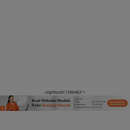
criptRootC1396463">