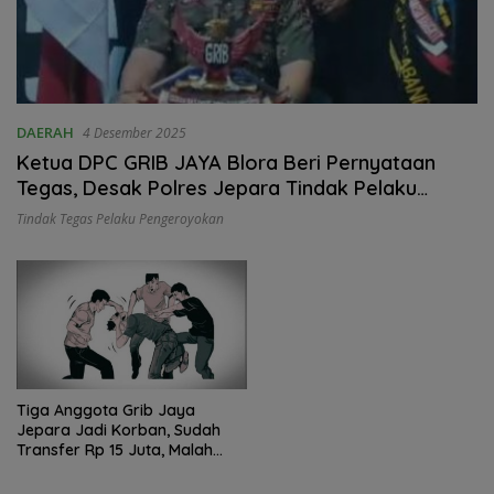
DAERAH
4 Desember 2025
Ketua DPC GRIB JAYA Blora Beri Pernyataan
Tegas, Desak Polres Jepara Tindak Pelaku
Pengeroyokan
Tindak Tegas Pelaku Pengeroyokan
Tiga Anggota Grib Jaya
Jepara Jadi Korban, Sudah
Transfer Rp 15 Juta, Malah
dikeroyok 15 Orang