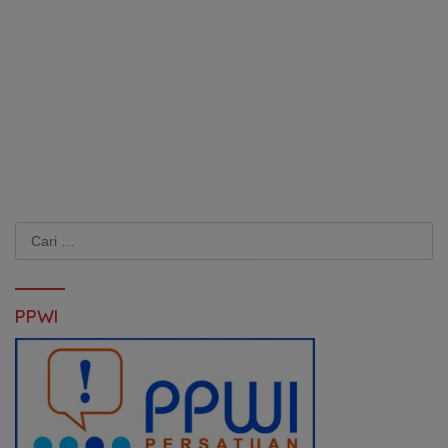
Cari
untuk:
PPWI