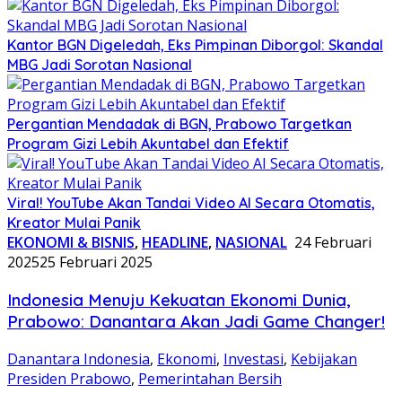
Kantor BGN Digeledah, Eks Pimpinan Diborgol: Skandal
MBG Jadi Sorotan Nasional
Pergantian Mendadak di BGN, Prabowo Targetkan
Program Gizi Lebih Akuntabel dan Efektif
Viral! YouTube Akan Tandai Video AI Secara Otomatis,
Kreator Mulai Panik
EKONOMI & BISNIS
,
HEADLINE
,
NASIONAL
24 Februari
2025
25 Februari 2025
Indonesia Menuju Kekuatan Ekonomi Dunia,
Prabowo: Danantara Akan Jadi Game Changer!
Danantara Indonesia
,
Ekonomi
,
Investasi
,
Kebijakan
Presiden Prabowo
,
Pemerintahan Bersih