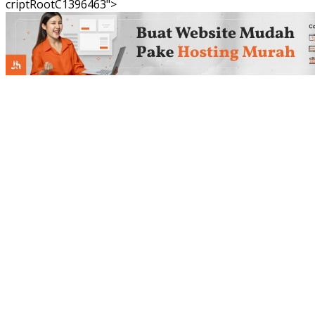
criptRootC1396463">