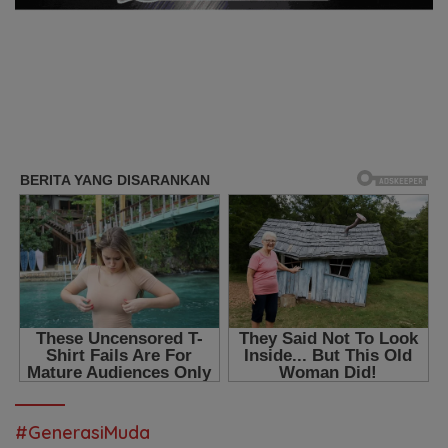
#GenerasiMuda