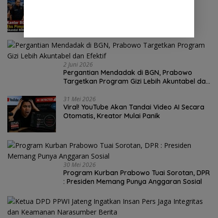
Kantor BGN Digeledah, Eks Pimpinan
Diborgol: Skandal MBG Jadi Sorotan
Nasional
2 Juni 2026
Pergantian Mendadak di BGN, Prabowo
Targetkan Program Gizi Lebih Akuntabel dan
Efektif
31 Mei 2026
Viral! YouTube Akan Tandai Video AI Secara
Otomatis, Kreator Mulai Panik
30 Mei 2026
Program Kurban Prabowo Tuai Sorotan, DPR
: Presiden Memang Punya Anggaran Sosial