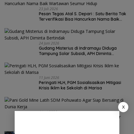
23 Juli 2026
Pesan Tegas Atal S. Depari : Satu Berita Tak
Terverifikasi Bisa Hancurkan Nama Baik
Wartawan Seumur Hidup
24 Juni 2026
Gudang Misterius di Indramayu Diduga
Tampung Solar Subsidi, APH Diminta
Bertindak
11 Juni 2026
Peringati HLH, PGM Sosialisasikan Mitigasi
Krisis Iklim ke Sekolah di Marisa
X
4 Juni 2026
Pani Gold Mine Latih SDM Pohuwato Agar
Siap Bersaing di Dunia Kerja
3 Juni 2026