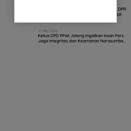
30 Mei 2026
Program Kurban Prabowo Tuai Sorotan, DPR
: Presiden Memang Punya Anggaran Sosial
25 Mei 2026
Ketua DPD PPWI Jateng Ingatkan Insan Pers
Jaga Integritas dan Keamanan Narasumber
Berita