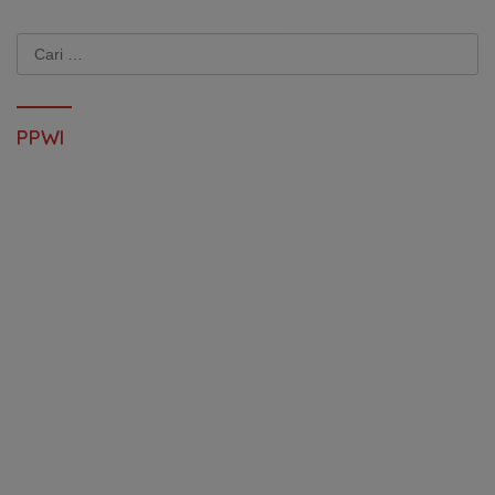
Cari
untuk:
PPWI