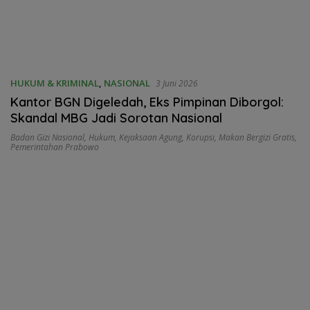
HUKUM & KRIMINAL
,
NASIONAL
3 Juni 2026
Kantor BGN Digeledah, Eks Pimpinan Diborgol:
Skandal MBG Jadi Sorotan Nasional
Badan Gizi Nasional
,
Hukum
,
Kejaksaan Agung
,
Korupsi
,
Makan Bergizi Gratis
,
Pemerintahan Prabowo