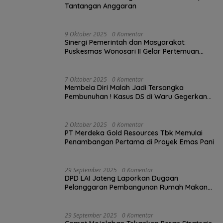
Tantangan Anggaran
9 Oktober 2025
0 Komentar
Sinergi Pemerintah dan Masyarakat:
Puskesmas Wonosari II Gelar Pertemuan
Lintas Sektoral Untuk Kesehatan Masyarakat
7 Oktober 2025
0 Komentar
Membela Diri Malah Jadi Tersangka
Pembunuhan ! Kasus DS di Waru Gegerkan
Demak, Warga: “Hukum Tajam ke Bawah,
Tumpul ke Atas!”
2 Oktober 2025
0 Komentar
PT Merdeka Gold Resources Tbk Memulai
Penambangan Pertama di Proyek Emas Pani
29 September 2025
0 Komentar
DPD LAI Jateng Laporkan Dugaan
Pelanggaran Pembangunan Rumah Makan
ke Wali Kota Semarang.
29 September 2025
0 Komentar