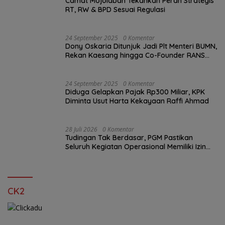
Camat Mojolaban Tekankan Peran Strategis
RT, RW & BPD Sesuai Regulasi
24 September 2025
0 Komentar
Dony Oskaria Ditunjuk Jadi Plt Menteri BUMN,
Rekan Kaesang hingga Co-Founder RANS
Entertainment
24 September 2025
0 Komentar
Diduga Gelapkan Pajak Rp300 Miliar, KPK
Diminta Usut Harta Kekayaan Raffi Ahmad
28 Juli 2026
0 Komentar
Tudingan Tak Berdasar, PGM Pastikan
Seluruh Kegiatan Operasional Memiliki Izin
Sah
CK2