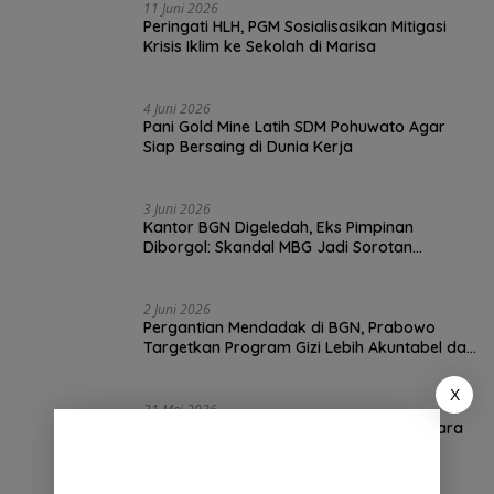
11 Juni 2026
Peringati HLH, PGM Sosialisasikan Mitigasi
Krisis Iklim ke Sekolah di Marisa
4 Juni 2026
Pani Gold Mine Latih SDM Pohuwato Agar
Siap Bersaing di Dunia Kerja
3 Juni 2026
Kantor BGN Digeledah, Eks Pimpinan
Diborgol: Skandal MBG Jadi Sorotan
Nasional
2 Juni 2026
Pergantian Mendadak di BGN, Prabowo
Targetkan Program Gizi Lebih Akuntabel dan
Efektif
X
31 Mei 2026
Viral! YouTube Akan Tandai Video AI Secara
Otomatis, Kreator Mulai Panik