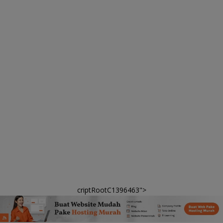
criptRootC1396463">