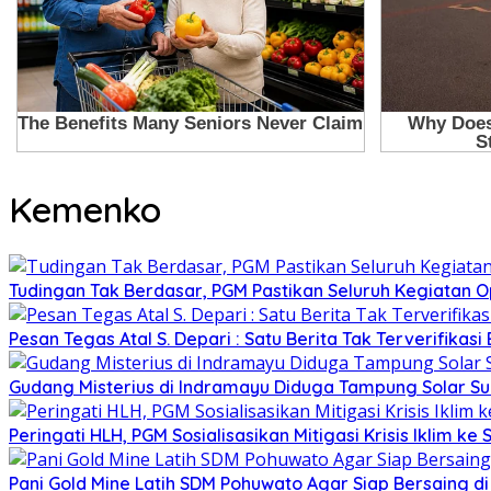
Kemenko
Tudingan Tak Berdasar, PGM Pastikan Seluruh Kegiatan Op
Pesan Tegas Atal S. Depari : Satu Berita Tak Terverifik
Gudang Misterius di Indramayu Diduga Tampung Solar Sub
Peringati HLH, PGM Sosialisasikan Mitigasi Krisis Iklim ke
Pani Gold Mine Latih SDM Pohuwato Agar Siap Bersaing di