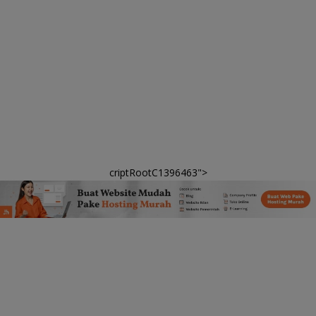
criptRootC1396463">