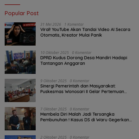
Popular Post
31 Mei 2026
1 Komentar
Viral! YouTube Akan Tandai Video AI Secara
Otomatis, Kreator Mulai Panik
10 Oktober 2025
0 Komentar
DPRD Kudus Dorong Desa Mandiri Hadapi
Tantangan Anggaran
9 Oktober 2025
0 Komentar
Sinergi Pemerintah dan Masyarakat:
Puskesmas Wonosari II Gelar Pertemuan
Lintas Sektoral Untuk Kesehatan Masyarakat
7 Oktober 2025
0 Komentar
Membela Diri Malah Jadi Tersangka
Pembunuhan ! Kasus DS di Waru Gegerkan
Demak, Warga: “Hukum Tajam ke Bawah,
Tumpul ke Atas!”
2 Oktober 2025
0 Komentar