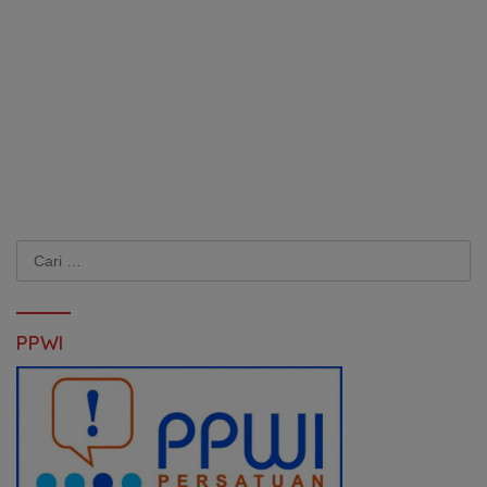
Cari
untuk:
PPWI