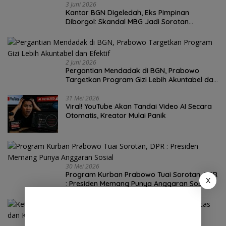
3 Juni 2026
Kantor BGN Digeledah, Eks Pimpinan
Diborgol: Skandal MBG Jadi Sorotan
Nasional
2 Juni 2026
Pergantian Mendadak di BGN, Prabowo
Targetkan Program Gizi Lebih Akuntabel dan
Efektif
31 Mei 2026
Viral! YouTube Akan Tandai Video AI Secara
Otomatis, Kreator Mulai Panik
30 Mei 2026
Program Kurban Prabowo Tuai Sorotan, DPR
X
: Presiden Memang Punya Anggaran Sosial
25 Mei 2026