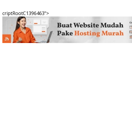
criptRootC1396463">