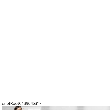
criptRootC1396463">