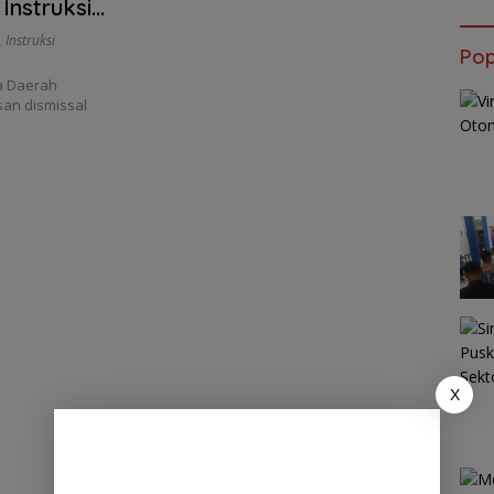
Instruksi
,
Instruksi
Pop
a Daerah
san dismissal
X