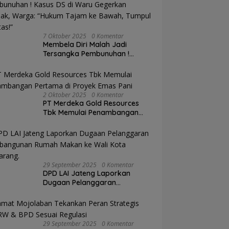
7 Oktober 2025
0 Komentar
Membela Diri Malah Jadi
Tersangka Pembunuhan !
Kasus DS di Waru Gegerkan
Demak, Warga: “Hukum Tajam
ke Bawah, Tumpul ke Atas!”
2 Oktober 2025
0 Komentar
PT Merdeka Gold Resources
Tbk Memulai Penambangan
Pertama di Proyek Emas Pani
29 September 2025
0 Komentar
DPD LAI Jateng Laporkan
Dugaan Pelanggaran
Pembangunan Rumah Makan
ke Wali Kota Semarang.
29 September 2025
0 Komentar