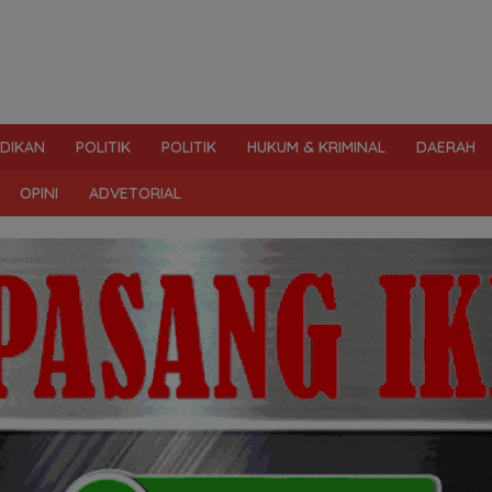
IDIKAN
POLITIK
POLITIK
HUKUM & KRIMINAL
DAERAH
OPINI
ADVETORIAL