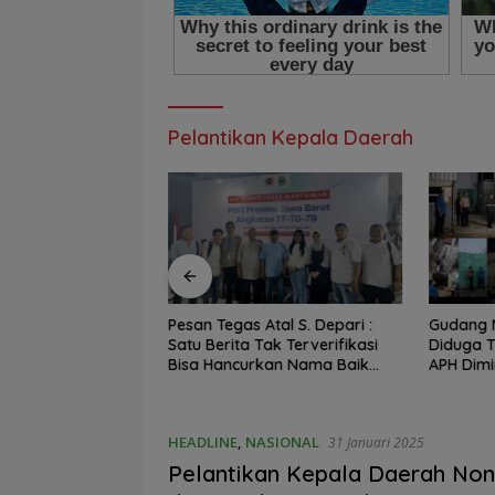
Pelantikan Kepala Daerah
Atal S. Depari :
Gudang Misterius di Indramayu
Peringat
Tak Terverifikasi
Diduga Tampung Solar Subsidi,
Sosialisa
kan Nama Baik
APH Diminta Bertindak
Iklim ke 
eumur Hidup
HEADLINE
,
NASIONAL
31 Januari 2025
Pelantikan Kepala Daerah No