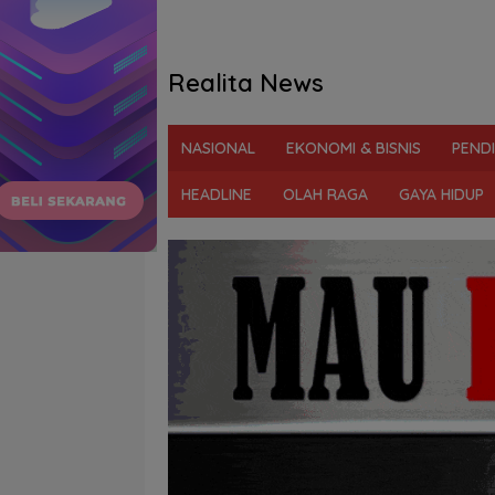
Realita News
Tegas
&
NASIONAL
EKONOMI & BISNIS
PEND
Berani
Ungkap
HEADLINE
OLAH RAGA
GAYA HIDUP
Fakta