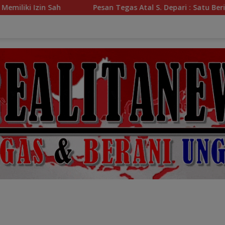
Pesan Tegas Atal S. Depari : Satu Berita Tak Terverifikasi