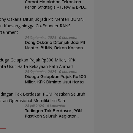
Camat Mojolaban Tekankan
Peran Strategis RT, RW & BPD
Sesuai Regulasi
24 September 2025
0 Komentar
Dony Oskaria Ditunjuk Jadi Plt
Menteri BUMN, Rekan Kaesang
hingga Co-Founder RANS
Entertainment
24 September 2025
0 Komentar
Diduga Gelapkan Pajak Rp300
Miliar, KPK Diminta Usut Harta
Kekayaan Raffi Ahmad
28 Juli 2026
0 Komentar
Tudingan Tak Berdasar, PGM
Pastikan Seluruh Kegiatan
Operasional Memiliki Izin Sah