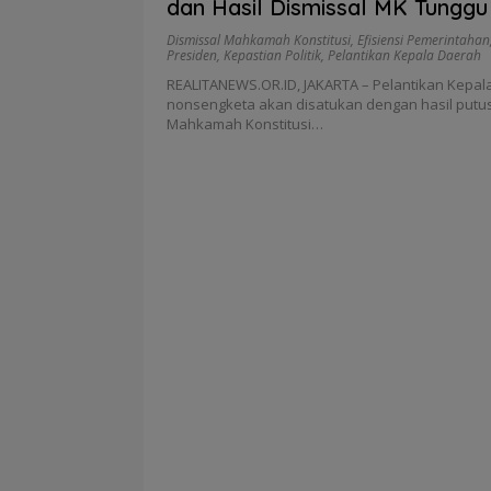
dan Hasil Dismissal MK Tunggu 
Presiden Prabowo
Dismissal Mahkamah Konstitusi
,
Efisiensi Pemerintahan
Presiden
,
Kepastian Politik
,
Pelantikan Kepala Daerah
REALITANEWS.OR.ID, JAKARTA – Pelantikan Kepal
nonsengketa akan disatukan dengan hasil putu
Mahkamah Konstitusi…