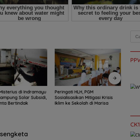
Cari
untu
PP
i HLH, PGM
Pani Gold Mine Latih SDM
Kanto
sikan Mitigasi Krisis
Pohuwato Agar Siap Bersaing
Pimpi
Sekolah di Marisa
di Dunia Kerja
MBG J
CK1
nsengketa