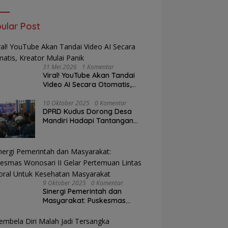
ular Post
31 Mei 2026
1 Komentar
Viral! YouTube Akan Tandai
Video AI Secara Otomatis,
Kreator Mulai Panik
10 Oktober 2025
0 Komentar
DPRD Kudus Dorong Desa
Mandiri Hadapi Tantangan
Anggaran
9 Oktober 2025
0 Komentar
Sinergi Pemerintah dan
Masyarakat: Puskesmas
Wonosari II Gelar Pertemuan
Lintas Sektoral Untuk
Kesehatan Masyarakat