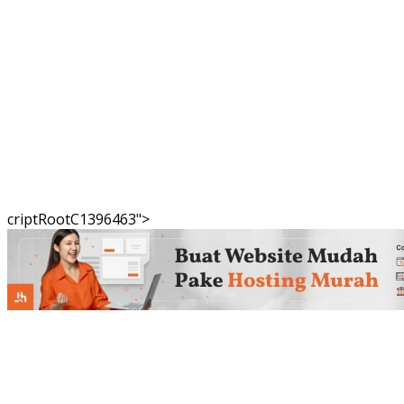
criptRootC1396463">