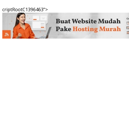
criptRootC1396463">