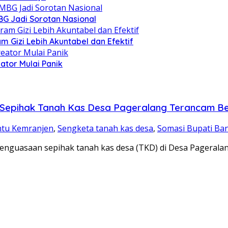
BG Jadi Sorotan Nasional
 Gizi Lebih Akuntabel dan Efektif
ator Mulai Panik
Sepihak Tanah Kas Desa Pageralang Terancam Be
ntu Kemranjen
,
Sengketa tanah kas desa
,
Somasi Bupati Ba
guasaan sepihak tanah kas desa (TKD) di Desa Pagerala