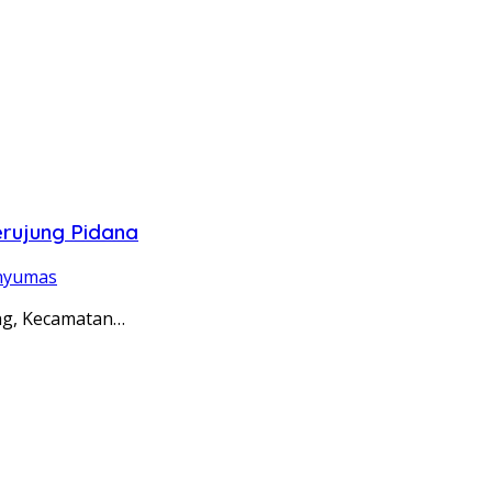
rujung Pidana
nyumas
ng, Kecamatan…