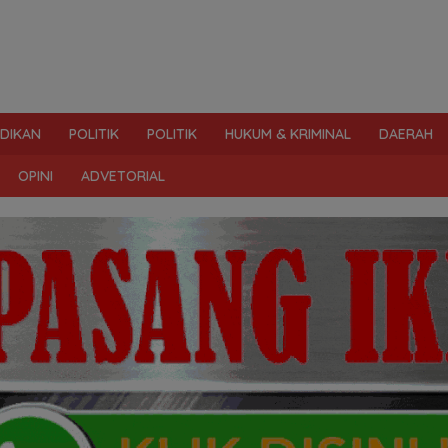
IDIKAN
POLITIK
POLITIK
HUKUM & KRIMINAL
DAERAH
OPINI
ADVETORIAL