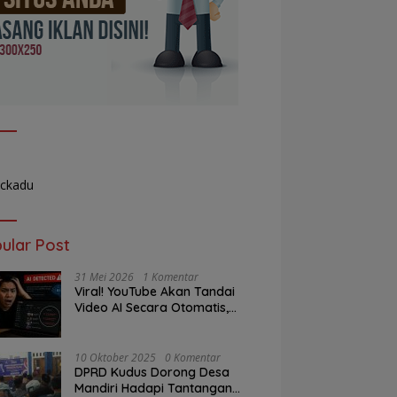
ular Post
31 Mei 2026
1 Komentar
Viral! YouTube Akan Tandai
Video AI Secara Otomatis,
Kreator Mulai Panik
10 Oktober 2025
0 Komentar
DPRD Kudus Dorong Desa
Mandiri Hadapi Tantangan