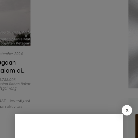
ptember 2024
Dugaan
alam di
6.788.003
gisian Bahan Bakar
legal Yang
T – Investigasi
an aktivitas
X