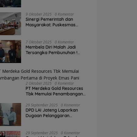
Anggaran
9 Oktober 2025
0 Komentar
Sinergi Pemerintah dan
Masyarakat: Puskesmas
Wonosari II Gelar Pertemuan
Lintas Sektoral Untuk
Kesehatan Masyarakat
7 Oktober 2025
0 Komentar
Membela Diri Malah Jadi
Tersangka Pembunuhan !
Kasus DS di Waru Gegerkan
Demak, Warga: “Hukum Tajam
ke Bawah, Tumpul ke Atas!”
2 Oktober 2025
0 Komentar
PT Merdeka Gold Resources
Tbk Memulai Penambangan
Pertama di Proyek Emas Pani
29 September 2025
0 Komentar
DPD LAI Jateng Laporkan
Dugaan Pelanggaran
Pembangunan Rumah Makan
ke Wali Kota Semarang.
29 September 2025
0 Komentar