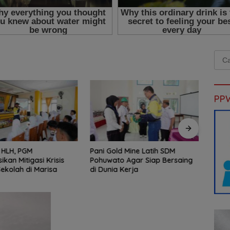
Cari
untu
PP
i HLH, PGM
Pani Gold Mine Latih SDM
Kanto
sikan Mitigasi Krisis
Pohuwato Agar Siap Bersaing
Pimpi
Sekolah di Marisa
di Dunia Kerja
MBG J