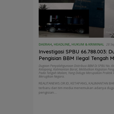
DAERAH
,
HEADLINE
,
HUKUM & KRIMINAL
28 Se
Investigasi SPBU 66.788.003: 
Pengisian BBM Ilegal Tengah M
Ketapang
Dugaan Penyalahgunaan Distribusi BBM Di SPBU No. 6
Ketapang
,
Kalimantan Barat
,
Melibatkan Kegiatan Pen
Pada Tengah Malam
,
Yang Diduga Merupakan Praktik I
Merugikan Negara.
REALITANEWS.OR.ID, KETAPANG, KALIMANTAN BARA
terbaru dari tim media menemukan adanya duga
pengisian…