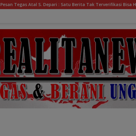
 : Satu Berita Tak Terverifikasi Bisa Hancurkan Nama Baik War