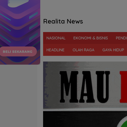
Realita News
Tegas
&
NASIONAL
EKONOMI & BISNIS
PEND
Berani
Ungkap
HEADLINE
OLAH RAGA
GAYA HIDUP
Fakta