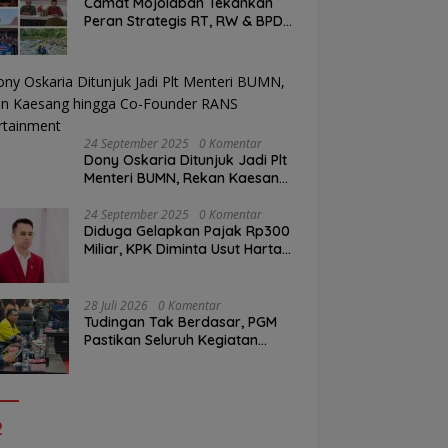
Camat Mojolaban Tekankan
Peran Strategis RT, RW & BPD
Sesuai Regulasi
24 September 2025
0 Komentar
Dony Oskaria Ditunjuk Jadi Plt
Menteri BUMN, Rekan Kaesang
hingga Co-Founder RANS
Entertainment
24 September 2025
0 Komentar
Diduga Gelapkan Pajak Rp300
Miliar, KPK Diminta Usut Harta
Kekayaan Raffi Ahmad
28 Juli 2026
0 Komentar
Tudingan Tak Berdasar, PGM
Pastikan Seluruh Kegiatan
Operasional Memiliki Izin Sah
2