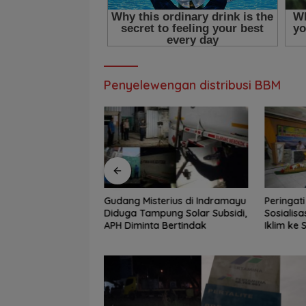
Penyelewengan distribusi BBM
Atal S. Depari :
Gudang Misterius di Indramayu
Peringat
Tak Terverifikasi
Diduga Tampung Solar Subsidi,
Sosialisa
kan Nama Baik
APH Diminta Bertindak
Iklim ke 
eumur Hidup