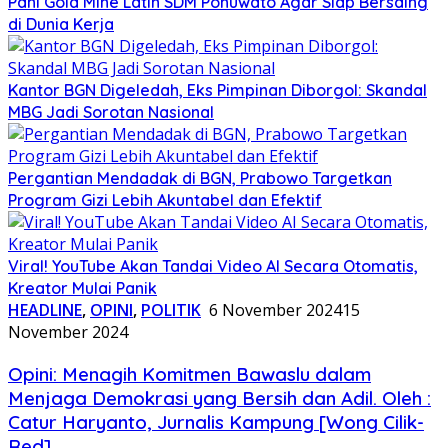
Pani Gold Mine Latih SDM Pohuwato Agar Siap Bersaing
di Dunia Kerja
Kantor BGN Digeledah, Eks Pimpinan Diborgol: Skandal
MBG Jadi Sorotan Nasional
Pergantian Mendadak di BGN, Prabowo Targetkan
Program Gizi Lebih Akuntabel dan Efektif
Viral! YouTube Akan Tandai Video AI Secara Otomatis,
Kreator Mulai Panik
HEADLINE
,
OPINI
,
POLITIK
6 November 2024
15
November 2024
Opini: Menagih Komitmen Bawaslu dalam
Menjaga Demokrasi yang Bersih dan Adil. Oleh :
Catur Haryanto, Jurnalis Kampung [Wong Cilik-
Red]