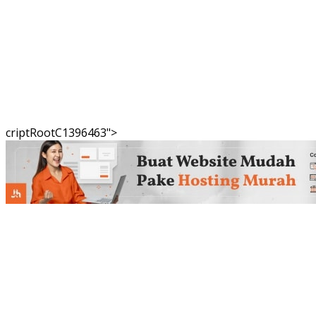
criptRootC1396463">