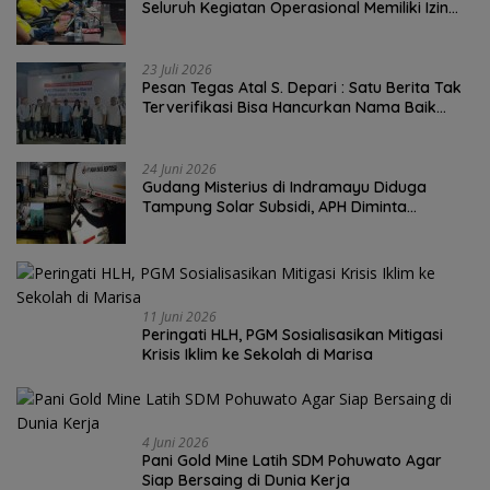
Seluruh Kegiatan Operasional Memiliki Izin
Sah
23 Juli 2026
Pesan Tegas Atal S. Depari : Satu Berita Tak
Terverifikasi Bisa Hancurkan Nama Baik
Wartawan Seumur Hidup
24 Juni 2026
Gudang Misterius di Indramayu Diduga
Tampung Solar Subsidi, APH Diminta
Bertindak
11 Juni 2026
Peringati HLH, PGM Sosialisasikan Mitigasi
Krisis Iklim ke Sekolah di Marisa
4 Juni 2026
Pani Gold Mine Latih SDM Pohuwato Agar
Siap Bersaing di Dunia Kerja