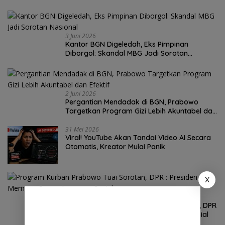
3 Juni 2026
Kantor BGN Digeledah, Eks Pimpinan
Diborgol: Skandal MBG Jadi Sorotan
Nasional
2 Juni 2026
Pergantian Mendadak di BGN, Prabowo
Targetkan Program Gizi Lebih Akuntabel dan
Efektif
31 Mei 2026
Viral! YouTube Akan Tandai Video AI Secara
Otomatis, Kreator Mulai Panik
X
30 Mei 2026
Program Kurban Prabowo Tuai Sorotan, DPR
: Presiden Memang Punya Anggaran Sosial