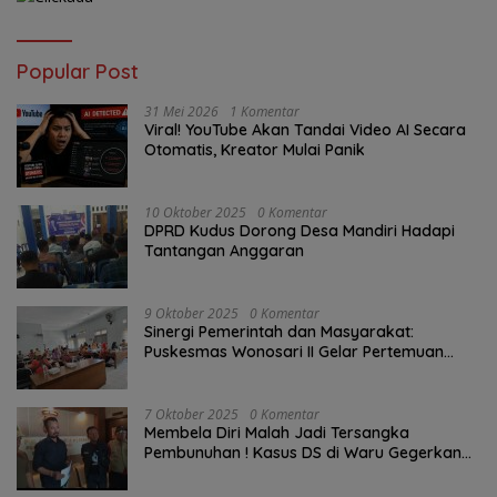
Popular Post
31 Mei 2026
1 Komentar
Viral! YouTube Akan Tandai Video AI Secara
Otomatis, Kreator Mulai Panik
10 Oktober 2025
0 Komentar
DPRD Kudus Dorong Desa Mandiri Hadapi
Tantangan Anggaran
9 Oktober 2025
0 Komentar
Sinergi Pemerintah dan Masyarakat:
Puskesmas Wonosari II Gelar Pertemuan
Lintas Sektoral Untuk Kesehatan Masyarakat
7 Oktober 2025
0 Komentar
Membela Diri Malah Jadi Tersangka
Pembunuhan ! Kasus DS di Waru Gegerkan
Demak, Warga: “Hukum Tajam ke Bawah,
Tumpul ke Atas!”