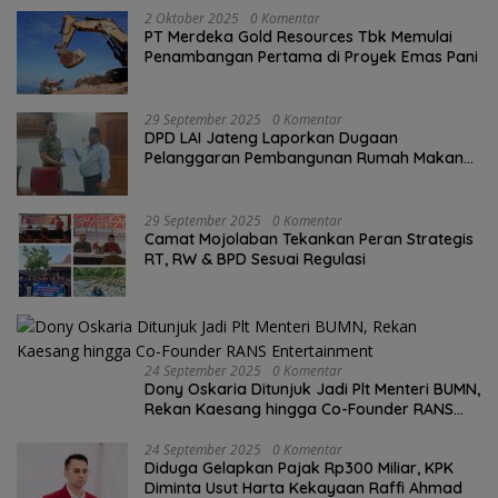
2 Oktober 2025
0 Komentar
PT Merdeka Gold Resources Tbk Memulai
Penambangan Pertama di Proyek Emas Pani
29 September 2025
0 Komentar
DPD LAI Jateng Laporkan Dugaan
Pelanggaran Pembangunan Rumah Makan
ke Wali Kota Semarang.
29 September 2025
0 Komentar
Camat Mojolaban Tekankan Peran Strategis
RT, RW & BPD Sesuai Regulasi
24 September 2025
0 Komentar
Dony Oskaria Ditunjuk Jadi Plt Menteri BUMN,
Rekan Kaesang hingga Co-Founder RANS
Entertainment
24 September 2025
0 Komentar
Diduga Gelapkan Pajak Rp300 Miliar, KPK
Diminta Usut Harta Kekayaan Raffi Ahmad