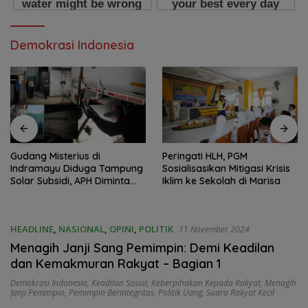
Demokrasi Indonesia
Gudang Misterius di
Peringati HLH, PGM
Indramayu Diduga Tampung
Sosialisasikan Mitigasi Krisis
Solar Subsidi, APH Diminta
Iklim ke Sekolah di Marisa
Bertindak
HEADLINE
,
NASIONAL
,
OPINI
,
POLITIK
11 November 2024
Menagih Janji Sang Pemimpin: Demi Keadilan
dan Kemakmuran Rakyat – Bagian 1
Demokrasi Indonesia
,
Keadilan Sosial
,
Keberpihakan Kepada Rakyat
,
Menagih
Janji Pemimpin
,
Pemimpin Berintegritas
,
Politik Uang
,
Suara Rakyat Kecil