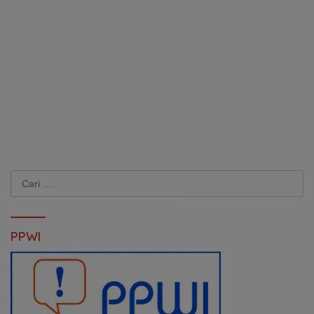
Cari
untuk:
PPWI