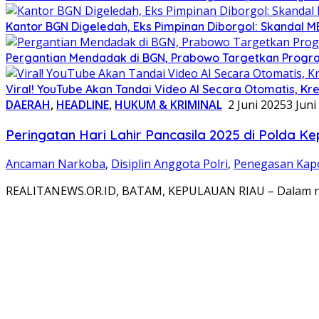
Kantor BGN Digeledah, Eks Pimpinan Diborgol: Skandal M
Pergantian Mendadak di BGN, Prabowo Targetkan Program
Viral! YouTube Akan Tandai Video AI Secara Otomatis, Kre
DAERAH
,
HEADLINE
,
HUKUM & KRIMINAL
2 Juni 2025
3 Juni
Peringatan Hari Lahir Pancasila 2025 di Polda Ke
Ancaman Narkoba
,
Disiplin Anggota Polri
,
Penegasan Kapo
REALITANEWS.OR.ID, BATAM, KEPULAUAN RIAU – Dalam ran