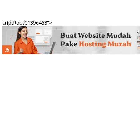
criptRootC1396463">