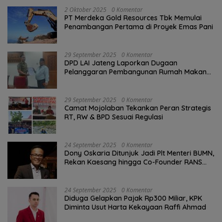
2 Oktober 2025
0 Komentar
PT Merdeka Gold Resources Tbk Memulai
Penambangan Pertama di Proyek Emas Pani
29 September 2025
0 Komentar
DPD LAI Jateng Laporkan Dugaan
Pelanggaran Pembangunan Rumah Makan
ke Wali Kota Semarang.
29 September 2025
0 Komentar
Camat Mojolaban Tekankan Peran Strategis
RT, RW & BPD Sesuai Regulasi
24 September 2025
0 Komentar
Dony Oskaria Ditunjuk Jadi Plt Menteri BUMN,
Rekan Kaesang hingga Co-Founder RANS
Entertainment
24 September 2025
0 Komentar
Diduga Gelapkan Pajak Rp300 Miliar, KPK
Diminta Usut Harta Kekayaan Raffi Ahmad