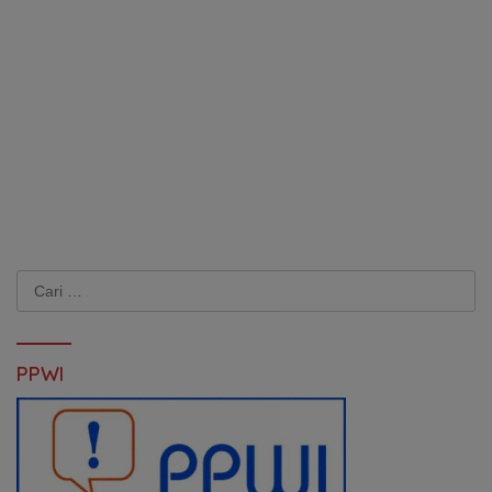
Cari
untuk:
PPWI