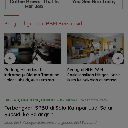
Penyalahgunaan BBM Bersubsidi
Gudang Misterius di
Peringati HLH, PGM
Indramayu Diduga Tampung
Sosialisasikan Mitigasi Krisis
Solar Subsidi, APH Diminta
Iklim ke Sekolah di Marisa
Bertindak
DAERAH
,
HEADLINE
,
HUKUM & KRIMINAL
26 Februari 2025
Terbongkar! SPBU di Salo Kampar Jual Solar
Subsidi ke Pelangsir
Mafia BBM
,
Pelangsir Solar
,
Penyalahgunaan BBM Bersubsidi