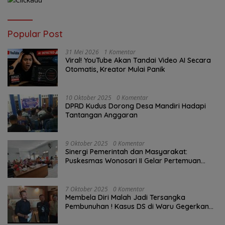
Popular Post
31 Mei 2026
1 Komentar
Viral! YouTube Akan Tandai Video AI Secara
Otomatis, Kreator Mulai Panik
10 Oktober 2025
0 Komentar
DPRD Kudus Dorong Desa Mandiri Hadapi
Tantangan Anggaran
9 Oktober 2025
0 Komentar
Sinergi Pemerintah dan Masyarakat:
Puskesmas Wonosari II Gelar Pertemuan
Lintas Sektoral Untuk Kesehatan Masyarakat
7 Oktober 2025
0 Komentar
Membela Diri Malah Jadi Tersangka
Pembunuhan ! Kasus DS di Waru Gegerkan
Demak, Warga: “Hukum Tajam ke Bawah,
Tumpul ke Atas!”