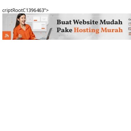
criptRootC1396463">