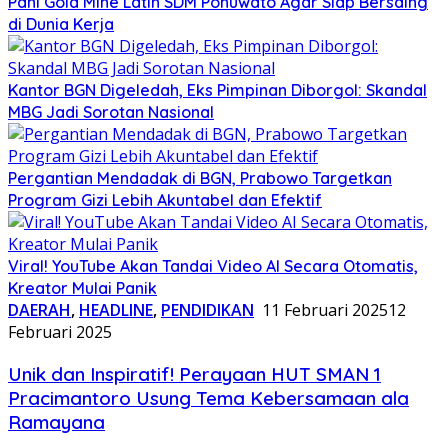
Pani Gold Mine Latih SDM Pohuwato Agar Siap Bersaing
di Dunia Kerja
Kantor BGN Digeledah, Eks Pimpinan Diborgol: Skandal
MBG Jadi Sorotan Nasional
Pergantian Mendadak di BGN, Prabowo Targetkan
Program Gizi Lebih Akuntabel dan Efektif
Viral! YouTube Akan Tandai Video AI Secara Otomatis,
Kreator Mulai Panik
DAERAH
,
HEADLINE
,
PENDIDIKAN
11 Februari 2025
12
Februari 2025
Unik dan Inspiratif! Perayaan HUT SMAN 1
Pracimantoro Usung Tema Kebersamaan ala
Ramayana