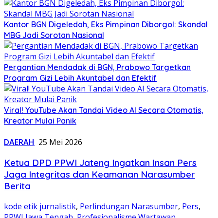
Kantor BGN Digeledah, Eks Pimpinan Diborgol: Skandal
MBG Jadi Sorotan Nasional
Pergantian Mendadak di BGN, Prabowo Targetkan
Program Gizi Lebih Akuntabel dan Efektif
Viral! YouTube Akan Tandai Video AI Secara Otomatis,
Kreator Mulai Panik
DAERAH
25 Mei 2026
Ketua DPD PPWI Jateng Ingatkan Insan Pers
Jaga Integritas dan Keamanan Narasumber
Berita
kode etik jurnalistik
,
Perlindungan Narasumber
,
Pers
,
PPWI Jawa Tengah
,
Profesionalisme Wartawan