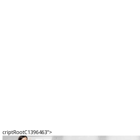
criptRootC1396463">