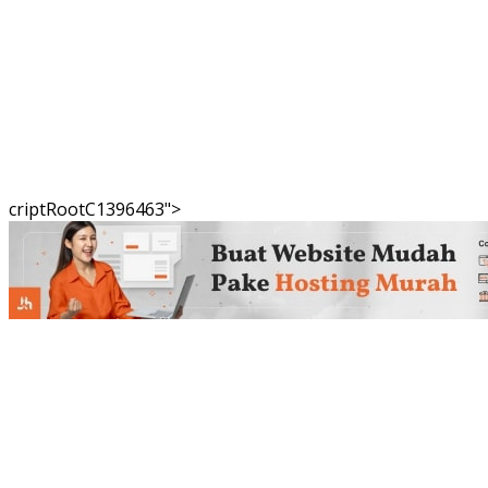
criptRootC1396463">