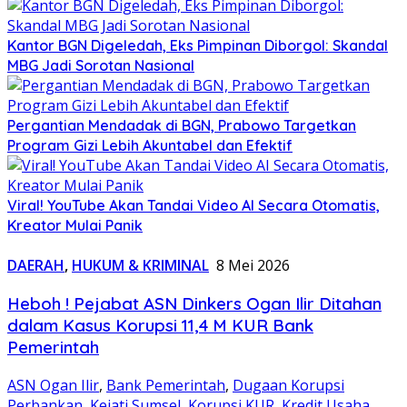
Kantor BGN Digeledah, Eks Pimpinan Diborgol: Skandal
MBG Jadi Sorotan Nasional
Pergantian Mendadak di BGN, Prabowo Targetkan
Program Gizi Lebih Akuntabel dan Efektif
Viral! YouTube Akan Tandai Video AI Secara Otomatis,
Kreator Mulai Panik
DAERAH
,
HUKUM & KRIMINAL
8 Mei 2026
Heboh ! Pejabat ASN Dinkers Ogan Ilir Ditahan
dalam Kasus Korupsi 11,4 M KUR Bank
Pemerintah
ASN Ogan Ilir
,
Bank Pemerintah
,
Dugaan Korupsi
Perbankan
,
Kejati Sumsel
,
Korupsi KUR
,
Kredit Usaha