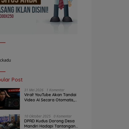
ular Post
31 Mei 2026
1 Komentar
Viral! YouTube Akan Tandai
Video AI Secara Otomatis,
Kreator Mulai Panik
10 Oktober 2025
0 Komentar
DPRD Kudus Dorong Desa
Mandiri Hadapi Tantangan