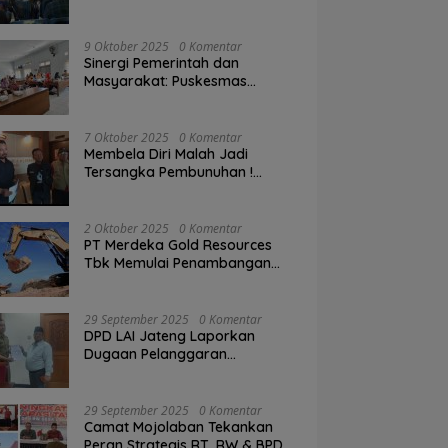
Anggaran
9 Oktober 2025
0 Komentar
Sinergi Pemerintah dan
Masyarakat: Puskesmas
Wonosari II Gelar Pertemuan
Lintas Sektoral Untuk
Kesehatan Masyarakat
7 Oktober 2025
0 Komentar
Membela Diri Malah Jadi
Tersangka Pembunuhan !
Kasus DS di Waru Gegerkan
Demak, Warga: “Hukum Tajam
ke Bawah, Tumpul ke Atas!”
2 Oktober 2025
0 Komentar
PT Merdeka Gold Resources
Tbk Memulai Penambangan
Pertama di Proyek Emas Pani
29 September 2025
0 Komentar
DPD LAI Jateng Laporkan
Dugaan Pelanggaran
Pembangunan Rumah Makan
ke Wali Kota Semarang.
29 September 2025
0 Komentar
Camat Mojolaban Tekankan
Peran Strategis RT, RW & BPD