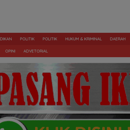
IDIKAN
POLITIK
POLITIK
HUKUM & KRIMINAL
DAERAH
OPINI
ADVETORIAL