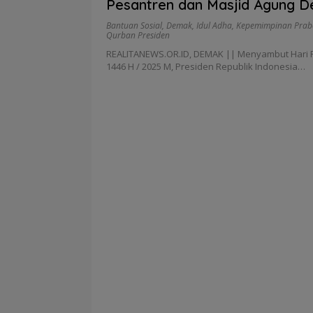
Pesantren dan Masjid Agung 
Sambut Idul Adha 1446 H
Bantuan Sosial
,
Demak
,
Idul Adha
,
Kepemimpinan Pra
Qurban Presiden
REALITANEWS.OR.ID, DEMAK || Menyambut Hari R
1446 H / 2025 M, Presiden Republik Indonesia…