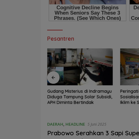
Pesantren
Atal S. Depari :
Gudang Misterius di Indramayu
Peringat
Tak Terverifikasi
Diduga Tampung Solar Subsidi,
Sosialisa
kan Nama Baik
APH Diminta Bertindak
Iklim ke 
eumur Hidup
DAERAH
,
HEADLINE
5 Juni 2025
Prabowo Serahkan 3 Sapi Supe