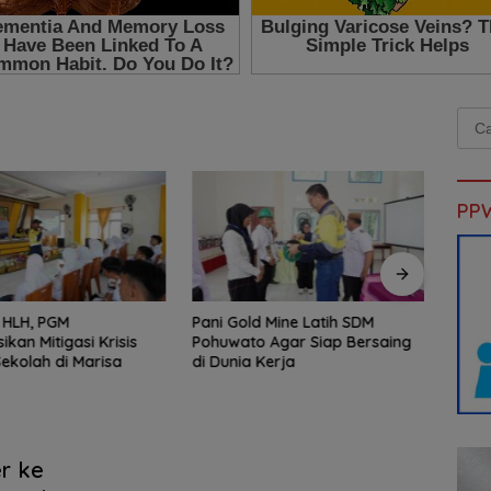
Cari
untu
PP
i HLH, PGM
Pani Gold Mine Latih SDM
Kanto
sikan Mitigasi Krisis
Pohuwato Agar Siap Bersaing
Pimpi
Sekolah di Marisa
di Dunia Kerja
MBG J
r ke