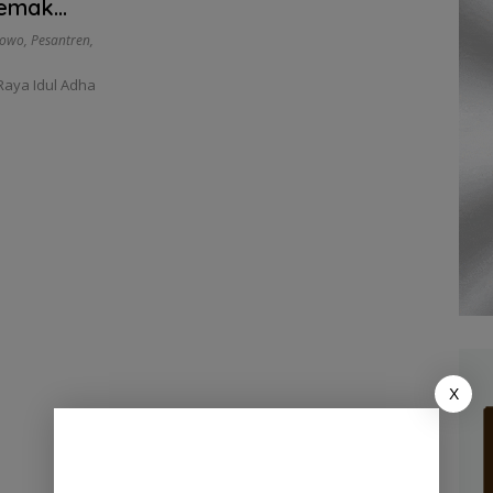
Demak
bowo
,
Pesantren
,
aya Idul Adha
X