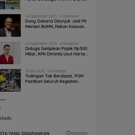
Sesuai Regulasi
24 September 2025
0 Komentar
Dony Oskaria Ditunjuk Jadi Plt
Menteri BUMN, Rekan Kaesang
hingga Co-Founder RANS
Entertainment
24 September 2025
0 Komentar
Diduga Gelapkan Pajak Rp300
Miliar, KPK Diminta Usut Harta
Kekayaan Raffi Ahmad
28 Juli 2026
0 Komentar
Tudingan Tak Berdasar, PGM
Pastikan Seluruh Kegiatan
Operasional Memiliki Izin Sah
2