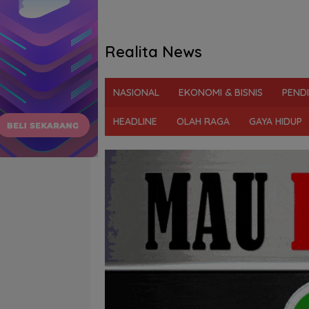
Realita News
Tegas
&
NASIONAL
EKONOMI & BISNIS
PEND
Berani
Ungkap
HEADLINE
OLAH RAGA
GAYA HIDUP
Fakta