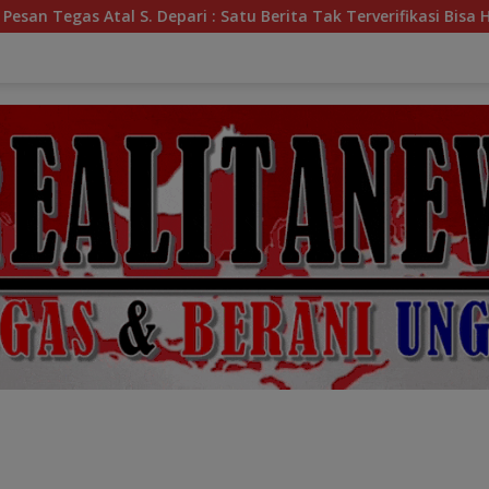
ari : Satu Berita Tak Terverifikasi Bisa Hancurkan Nama Baik 