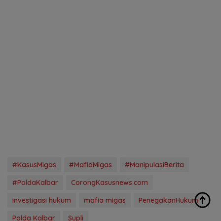
#KasusMigas
#MafiaMigas
#ManipulasiBerita
#PoldaKalbar
CorongKasusnews.com
investigasi hukum
mafia migas
PenegakanHukum
Polda Kalbar
Supli