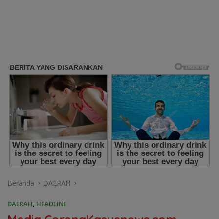
Beranda
DAERAH
DAERAH
,
HEADLINE
Media CorongKasusnews.com