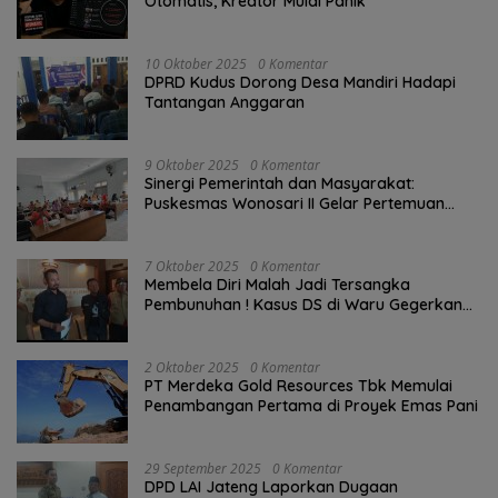
Otomatis, Kreator Mulai Panik
10 Oktober 2025
0 Komentar
DPRD Kudus Dorong Desa Mandiri Hadapi
Tantangan Anggaran
9 Oktober 2025
0 Komentar
Sinergi Pemerintah dan Masyarakat:
Puskesmas Wonosari II Gelar Pertemuan
Lintas Sektoral Untuk Kesehatan Masyarakat
7 Oktober 2025
0 Komentar
Membela Diri Malah Jadi Tersangka
Pembunuhan ! Kasus DS di Waru Gegerkan
Demak, Warga: “Hukum Tajam ke Bawah,
Tumpul ke Atas!”
2 Oktober 2025
0 Komentar
PT Merdeka Gold Resources Tbk Memulai
Penambangan Pertama di Proyek Emas Pani
29 September 2025
0 Komentar
DPD LAI Jateng Laporkan Dugaan