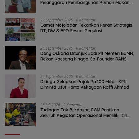
Pelanggaran Pembangunan Rumah Makan
ke Wali Kota Semarang.
29 September 2025
0 Komentar
Camat Mojolaban Tekankan Peran Strategis
RT, RW & BPD Sesuai Regulasi
24 September 2025
0 Komentar
Dony Oskaria Ditunjuk Jadi Plt Menteri BUMN,
Rekan Kaesang hingga Co-Founder RANS
Entertainment
24 September 2025
0 Komentar
Diduga Gelapkan Pajak Rp300 Miliar, KPK
Diminta Usut Harta Kekayaan Raffi Ahmad
28 Juli 2026
0 Komentar
Tudingan Tak Berdasar, PGM Pastikan
Seluruh Kegiatan Operasional Memiliki Izin
Sah