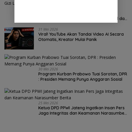
2 Juni 2026
Pergantian Mendadak di BGN, Prabowo
Targetkan Program Gizi Lebih Akuntabel dan
Efektif
31 Mei 2026
Viral! YouTube Akan Tandai Video AI Secara
Otomatis, Kreator Mulai Panik
30 Mei 2026
Program Kurban Prabowo Tuai Sorotan, DPR
: Presiden Memang Punya Anggaran Sosial
25 Mei 2026
Ketua DPD PPWI Jateng Ingatkan Insan Pers
Jaga Integritas dan Keamanan Narasumber
Berita