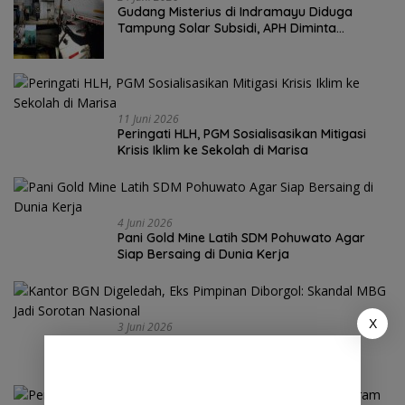
Gudang Misterius di Indramayu Diduga
Tampung Solar Subsidi, APH Diminta
Bertindak
11 Juni 2026
Peringati HLH, PGM Sosialisasikan Mitigasi
Krisis Iklim ke Sekolah di Marisa
4 Juni 2026
Pani Gold Mine Latih SDM Pohuwato Agar
Siap Bersaing di Dunia Kerja
X
3 Juni 2026
Kantor BGN Digeledah, Eks Pimpinan
Diborgol: Skandal MBG Jadi Sorotan
Nasional