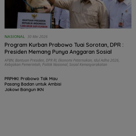
NASIONAL
30 Mei 2026
Program Kurban Prabowo Tuai Sorotan, DPR :
Presiden Memang Punya Anggaran Sosial
APBN
,
Bantuan Presiden
,
DPR RI
,
Ekonomi Peternakan
,
Idul Adha 2026
,
Kebijakan Pemerintah
,
Politik Nasional
,
Sosial Kemasyarakatan
PRPHKI: Prabowo Tak Mau
Pasang Badan untuk Ambisi
Jokowi Bangun IKN