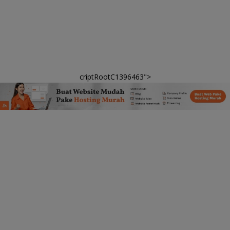
criptRootC1396463">