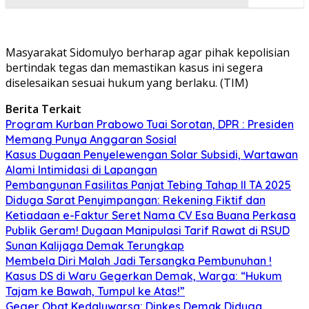
Masyarakat Sidomulyo berharap agar pihak kepolisian
bertindak tegas dan memastikan kasus ini segera
diselesaikan sesuai hukum yang berlaku. (TIM)
Berita Terkait
Program Kurban Prabowo Tuai Sorotan, DPR : Presiden
Memang Punya Anggaran Sosial
Kasus Dugaan Penyelewengan Solar Subsidi, Wartawan
Alami Intimidasi di Lapangan
Pembangunan Fasilitas Panjat Tebing Tahap II TA 2025
Diduga Sarat Penyimpangan: Rekening Fiktif dan
Ketiadaan e-Faktur Seret Nama CV Esa Buana Perkasa
Publik Geram! Dugaan Manipulasi Tarif Rawat di RSUD
Sunan Kalijaga Demak Terungkap
Membela Diri Malah Jadi Tersangka Pembunuhan !
Kasus DS di Waru Gegerkan Demak, Warga: “Hukum
Tajam ke Bawah, Tumpul ke Atas!”
Geger Obat Kedaluwarsa: Dinkes Demak Diduga