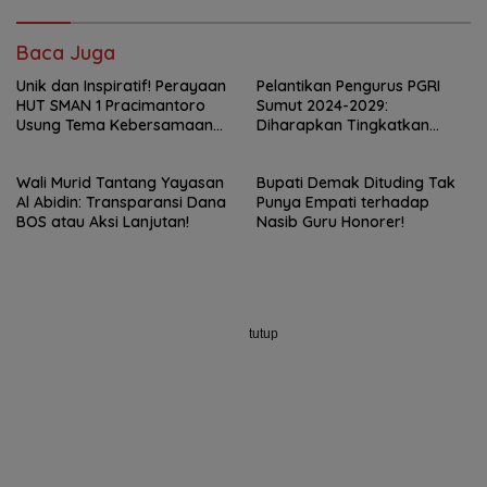
Baca Juga
Unik dan Inspiratif! Perayaan
Pelantikan Pengurus PGRI
HUT SMAN 1 Pracimantoro
Sumut 2024-2029:
Usung Tema Kebersamaan
Diharapkan Tingkatkan
ala Ramayana
Kesejahteraan Guru dan
Pendidikan Berkualitas
Wali Murid Tantang Yayasan
Bupati Demak Dituding Tak
Al Abidin: Transparansi Dana
Punya Empati terhadap
BOS atau Aksi Lanjutan!
Nasib Guru Honorer!
tutup