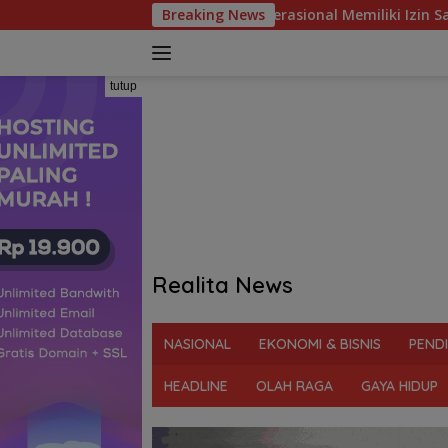
Langsung
h Kegiatan Operasional Memiliki Izin Sah
Breaking News
Pesan Tegas 
ke
konten
tutup
Realita News
Tegas
&
NASIONAL
EKONOMI & BISNIS
PEND
Berani
Ungkap
HEADLINE
OLAH RAGA
GAYA HIDUP
Fakta