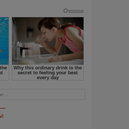
k:
WI