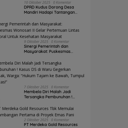
10 Oktober 2025
0 Komentar
DPRD Kudus Dorong Desa
Mandiri Hadapi Tantangan
Anggaran
9 Oktober 2025
0 Komentar
Sinergi Pemerintah dan
Masyarakat: Puskesmas
Wonosari II Gelar Pertemuan
Lintas Sektoral Untuk
Kesehatan Masyarakat
7 Oktober 2025
0 Komentar
Membela Diri Malah Jadi
Tersangka Pembunuhan !
Kasus DS di Waru Gegerkan
Demak, Warga: “Hukum Tajam
ke Bawah, Tumpul ke Atas!”
2 Oktober 2025
0 Komentar
PT Merdeka Gold Resources