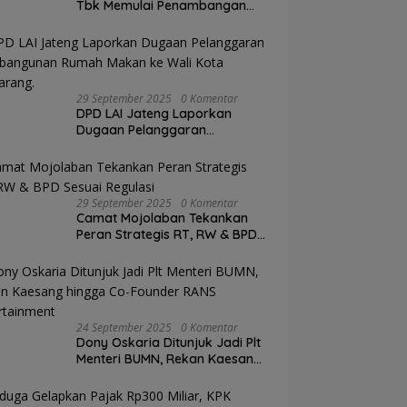
Tbk Memulai Penambangan
Pertama di Proyek Emas Pani
29 September 2025
0 Komentar
DPD LAI Jateng Laporkan
Dugaan Pelanggaran
Pembangunan Rumah Makan
ke Wali Kota Semarang.
29 September 2025
0 Komentar
Camat Mojolaban Tekankan
Peran Strategis RT, RW & BPD
Sesuai Regulasi
24 September 2025
0 Komentar
Dony Oskaria Ditunjuk Jadi Plt
Menteri BUMN, Rekan Kaesang
hingga Co-Founder RANS
Entertainment