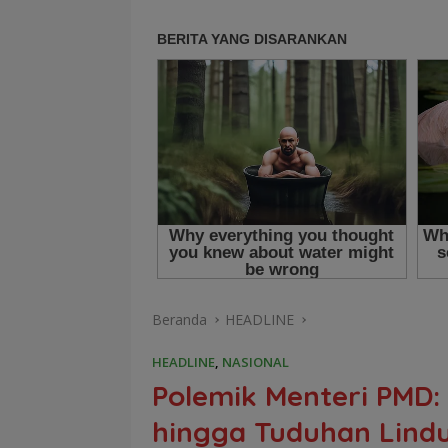
Beranda
HEADLINE
HEADLINE
,
NASIONAL
Polemik Menteri PMD
hingga Tuduhan Lindu