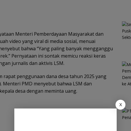
yataan Menteri Pemberdayaan Masyarakat dan
ah video yang viral di media sosial, menuai
i menyebut bahwa “Yang paling banyak mengganggu
ek.” Pernyataan ini sontak memicu reaksi keras
ngan jurnalis dan aktivis LSM.
am rapat penggunaan dana desa tahun 2025 yang
5). Menteri PMD menyebut bahwa LSM dan
kepala desa dengan meminta uang.
X